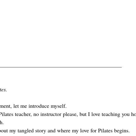
_____________________________________________
tes.
ment, let me introduce myself.
ilates teacher, no instructor please, but I love teaching you h
h.
about my tangled story and where my love for Pilates begins.