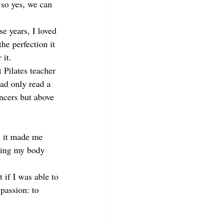
 so yes, we can 
e years, I loved 
the perfection it 
 it.
 Pilates teacher 
had only read a 
ncers but above 
, it made me 
ting my body 
 if I was able to 
passion: to 