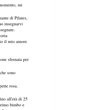
 momento, mi 
nte di Pilates, 
mo insegnarvi 
nsegnate.
oria 
io il mio amore 
one sfrenata per 
 che sono 
pette rosa.
no all'età di 25 
primo bimbo e 