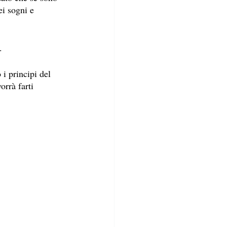
ei sogni e 
.
i principi del 
rrà farti 