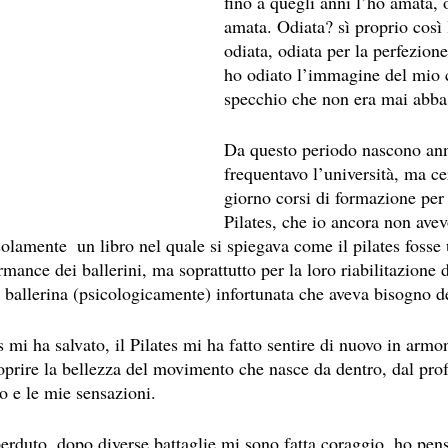
fino a quegli anni l’ho amata, 
amata. Odiata? sì proprio così
odiata, odiata per la perfezion
ho odiato l’immagine del mio 
specchio che non era mai abba
Da questo periodo nascono anni 
frequentavo l’università, ma ce
giorno corsi di formazione per 
Pilates, che io ancora non av
solamente  un libro nel quale si spiegava come il pilates fosse
rmance dei ballerini, ma soprattutto per la loro riabilitazione d
 ballerina (psicologicamente) infortunata che aveva bisogno de
tes mi ha salvato, il Pilates mi ha fatto sentire di nuovo in arm
coprire la bellezza del movimento che nasce da dentro, dal pro
o e le mie sensazioni.
perduto, dopo diverse battaglie mi sono fatta coraggio, ho pen