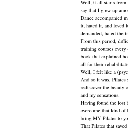
Well, it all starts fro
say that I grew up amon
Dance accompanied me u
it, hated it, and loved i
demanded, hated the im
From this period, diffi
training courses every 
book that explained ho
all for their rehabilitat
Well, I felt like a (ps
And so it was, Pilates
rediscover the beauty 
and my sensations.
Having found the lost b
overcome that kind of b
bring MY Pilates to yo
That Pilates that save