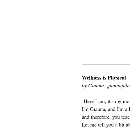
__________________
Wellness is Physical
by Gianna- giannapila
 Here I am, it's my mo
I'm Gianna, and I'm a P
and therefore, you teac
Let me tell you a bit 