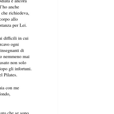
odiata e ancora 
 l’ho anche 
e che richiedeva, 
corpo allo 
stanza per Lei.
difficili in cui 
rcavo ogni 
insegnanti di 
evo nemmeno mai 
 usato non solo 
opo gli infortuni.
l Pilates.
onia con me 
fondo, 
sato che se sono 