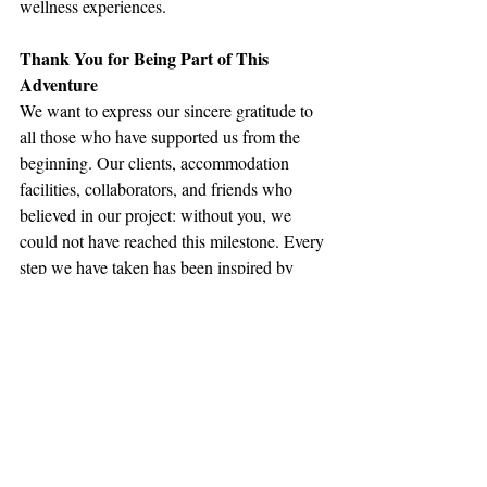
wellness experiences.
Thank You for Being Part of This 
Adventure
We want to express our sincere gratitude to 
all those who have supported us from the 
beginning. Our clients, accommodation 
facilities, collaborators, and friends who 
believed in our project: without you, we 
could not have reached this milestone. Every 
step we have taken has been inspired by 
your trust and support, and we are truly 
grateful for every shared moment. Equally 
important has been our commitment, 
determination, and eagerness to grow. 
Looking back, we are proud of the 
successes we have achieved. We have had 
the privilege of bringing wellness into the 
lives of so many people, providing 