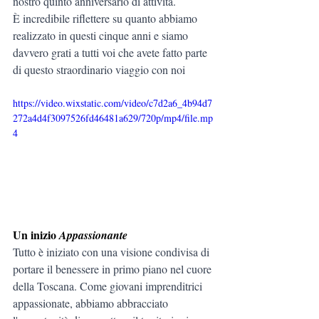
nostro quinto anniversario di attività.
È incredibile riflettere su quanto abbiamo 
realizzato in questi cinque anni e siamo 
davvero grati a tutti voi che avete fatto parte 
di questo straordinario viaggio con noi
https://video.wixstatic.com/video/c7d2a6_4b94d7
272a4d4f3097526fd46481a629/720p/mp4/file.mp
4
Un inizio 
Appassionante
Tutto è iniziato con una visione condivisa di 
portare il benessere in primo piano nel cuore 
della Toscana. Come giovani imprenditrici 
appassionate, abbiamo abbracciato 