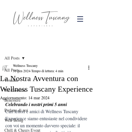
Post
All Posts
Wellness Tuscany
All Posts
31 gen 2024
Tempo di lettura: 4 min
La Nostra Avventura con
Toscana
Wellness Tuscany Experience
Bio Cosmesi
Aggiornamento:
14 mar 2024
Benessere
Celebrando i nostri primi 5 anni
Parlano di noi
Cari lettori e amici di Wellness Tuscany 
Experience siamo entusiaste nel condividere 
Well-Being
con voi un momento davvero speciale: il 
Chill & Cheers Event